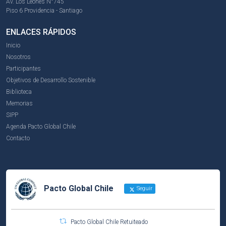
Av. Los Leones N°745
Piso 6 Providencia - Santiago
ENLACES RÁPIDOS
Inicio
Nosotros
Participantes
Objetivos de Desarrollo Sostenible
Biblioteca
Memorias
SIPP
Agenda Pacto Global Chile
Contacto
Pacto Global Chile
Seguir
Pacto Global Chile Retuiteado