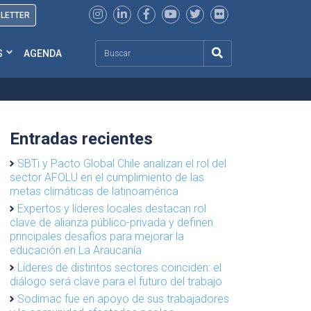
SLETTER
Search
S
AGENDA
Entradas recientes
SBTi y Pacto Global Chile analizan el rol del
sector AFOLU en el cumplimiento de las
metas climáticas de latinoamérica
Expertos y líderes locales destacan rol
clave de alianza público-privada y definen
principales desafíos para mejorar la
educación en La Araucanía
Líderes de distintos sectores coinciden: el
diálogo será clave para el futuro del trabajo
Sodimac fue en apoyo de sus trabajadores