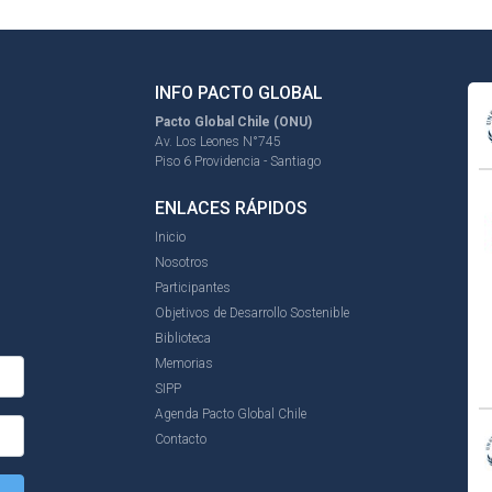
INFO PACTO GLOBAL
Pacto Global Chile (ONU)
Av. Los Leones N°745
Piso 6 Providencia - Santiago
ENLACES RÁPIDOS
Inicio
Nosotros
Participantes
Objetivos de Desarrollo Sostenible
Biblioteca
Memorias
SIPP
Agenda Pacto Global Chile
Contacto