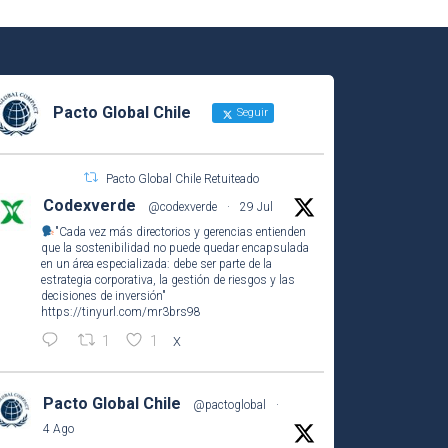
Pacto Global Chile
Seguir
Pacto Global Chile Retuiteado
Codexverde
@codexverde
·
29 Jul
"Cada vez más directorios y gerencias entienden
que la sostenibilidad no puede quedar encapsulada
en un área especializada: debe ser parte de la
estrategia corporativa, la gestión de riesgos y las
decisiones de inversión"
https://tinyurl.com/mr3brs98
1
1
X
Pacto Global Chile
@pactoglobal
·
4 Ago