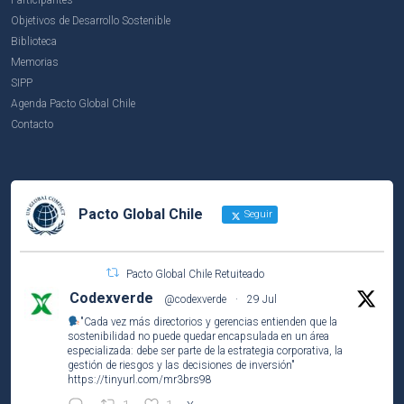
Objetivos de Desarrollo Sostenible
Biblioteca
Memorias
SIPP
Agenda Pacto Global Chile
Contacto
Pacto Global Chile
Seguir
Pacto Global Chile Retuiteado
Codexverde
@codexverde
·
29 Jul
"Cada vez más directorios y gerencias entienden que la
sostenibilidad no puede quedar encapsulada en un área
especializada: debe ser parte de la estrategia corporativa, la
gestión de riesgos y las decisiones de inversión"
https://tinyurl.com/mr3brs98