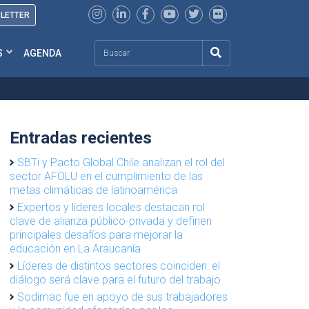
SLETTER
Search
S
AGENDA
Entradas recientes
SBTi y Pacto Global Chile analizan el rol del
sector AFOLU en el cumplimiento de las
metas climáticas de latinoamérica
Expertos y líderes locales destacan rol
clave de alianza público-privada y definen
principales desafíos para mejorar la
educación en La Araucanía
Líderes de distintos sectores coinciden: el
diálogo será clave para el futuro del trabajo
Sodimac fue en apoyo de sus trabajadores