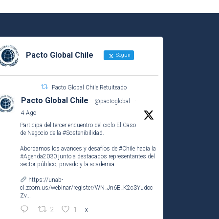
Pacto Global Chile
Seguir
Pacto Global Chile Retuiteado
Pacto Global Chile
@pactoglobal
·
4 Ago
Participa del tercer encuentro del ciclo El Caso
de Negocio de la
#Sostenibilidad
.
Abordamos los avances y desafíos de
#Chile
hacia la
#Agenda2030
junto a destacados representantes del
sector público, privado y la academia.
https://unab-
cl.zoom.us/webinar/register/WN_Jn6B_K2cSYudoc
Zv...
2
1
X