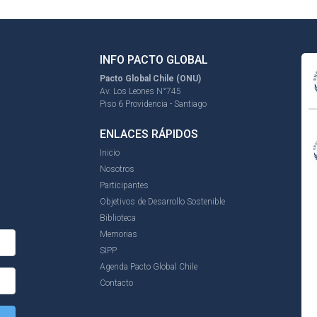
INFO PACTO GLOBAL
Pacto Global Chile (ONU)
Av. Los Leones N°745
Piso 6 Providencia - Santiago
ENLACES RÁPIDOS
Inicio
Nosotros
Participantes
Objetivos de Desarrollo Sostenible
Biblioteca
Memorias
SIPP
Agenda Pacto Global Chile
Contacto