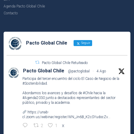
Agenda Pacto Global Chile
Contacto
Pacto Global Chile
Seguir
Pacto Global Chile Retuiteado
Pacto Global Chile
@pactoglobal
·
4 Ago
Participa del tercer encuentro del ciclo El Caso de Negocio de la
#Sostenibilidad
.
Abordamos los avances y desafíos de
#Chile
hacia la
#Agenda2030
junto a destacados representantes del sector
público, privado y la academia.
https://unab-
cl.zoom.us/webinar/register/WN_Jn6B_K2cSYudocZv...
2
1
X