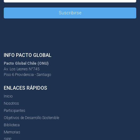
INFO PACTO GLOBAL
Pacto Global Chile (ONU)
Av. Los Leones N°745
Piso 6 Providencia - Santiago
ENLACES RÁPIDOS
Inicio
Nosotros
Participantes
Objetivos de Desarrollo Sostenible
Biblioteca
Memorias
SIPP