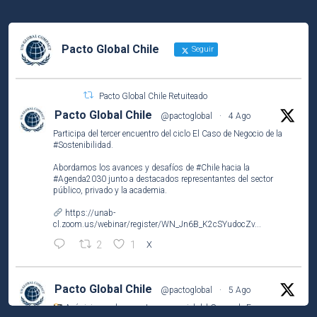
Pacto Global Chile
Seguir
Pacto Global Chile Retuiteado
Pacto Global Chile
@pactoglobal
·
4 Ago
Participa del tercer encuentro del ciclo El Caso de Negocio de la
#Sostenibilidad
.
Abordamos los avances y desafíos de
#Chile
hacia la
#Agenda2030
junto a destacados representantes del sector
público, privado y la academia.
https://unab-
cl.zoom.us/webinar/register/WN_Jn6B_K2cSYudocZv...
2
1
X
Pacto Global Chile
@pactoglobal
·
5 Ago
Así vivimos el encuentro presencial del Grupo de Empresas