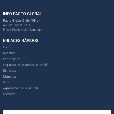
INFO PACTO GLOBAL
Pacto Global Chile (ONU)
Av. Los Leones N°745
Piso 6 Providencia - Santiago
ENLACES RÁPIDOS
Inicio
Nosotros
Participantes
Objetivos de Desarrollo Sostenible
Biblioteca
Memorias
SIPP
Agenda Pacto Global Chile
Contacto