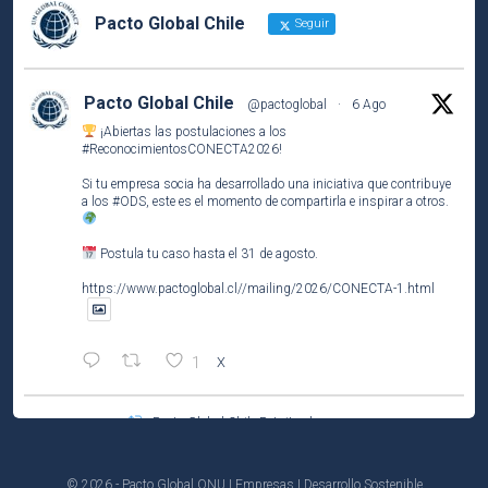
Pacto Global Chile
Seguir
Pacto Global Chile
@pactoglobal
·
6 Ago
¡Abiertas las postulaciones a los
#ReconocimientosCONECTA2026
!
Si tu empresa socia ha desarrollado una iniciativa que contribuye
a los
#ODS
, este es el momento de compartirla e inspirar a otros.
Postula tu caso hasta el 31 de agosto.
https://www.pactoglobal.cl//mailing/2026/CONECTA-1.html
1
X
Pacto Global Chile Retuiteado
Pacto Global Chile
@pactoglobal
·
4 Ago
Participa del tercer encuentro del ciclo El Caso de Negocio de la
© 2026 - Pacto Global ONU | Empresas | Desarrollo Sostenible