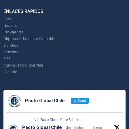
ENLACES RÁPIDOS
Inicio
Nosotros
Participantes
Objetivos de Desarrollo Sostenible
Biblioteca
Memorias
SIPP
Agenda Pacto Global Chile
Contacto
Pacto Global Chile
Seguir
Pacto Global Chile Retuiteado
Pacto Global Chile
@pactoglobal
·
4 Ago