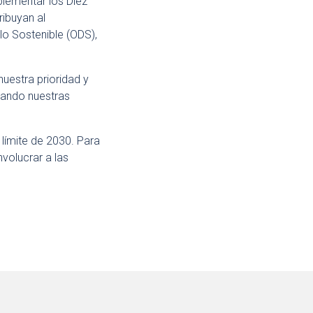
lementar los Diez
ribuyan al
lo Sostenible (ODS),
nuestra prioridad y
cando nuestras
 límite de 2030. Para
volucrar a las