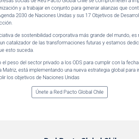
resas socias de Red Pacto Global Chile se comprometen a imp
anización y a trabajar en conjunto para generar alianzas que cont
Agenda 2030 de Naciones Unidas y sus 17 Objetivos de Desarrol
cción.
ciativa de sostenibilidad corporativa más grande del mundo, es 
r un catalizador de las transformaciones futuras y estamos dedi
ue esto suceda.
el peso del sector privado a los ODS para cumplir con la fecha
 Matriz, está implementando una nueva estrategia global para in
lir los objetivos de Naciones Unidas
Únete a Red Pacto Global Chile